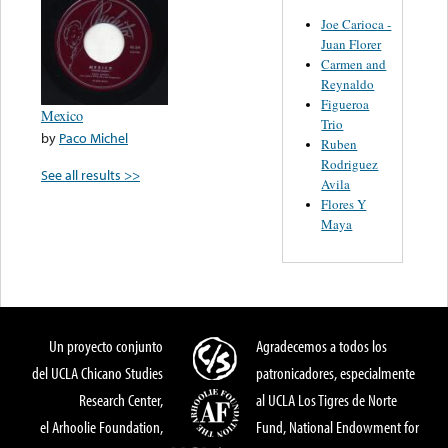
Joe Carioca -
Juan Florer
Carmen and
Reynaldo
Figueroa
Mexico
Trio
by
Paco Michel
Ruben
Rodriguez
See all results >>
Avila
Flores Y
Maya
Un proyecto conjunto
Agradecemos a todos los
del UCLA Chicano Studies
patronicadores, especialmente
Research Center,
al UCLA Los Tigres de Norte
el Arhoolie Foundation,
Fund, National Endowment for