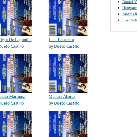
Daniel V
Hermanit
Andres R
Los Pach
Tigre De Lagunilla
Juan Escudero
Dueto Castillo
by
Dueto Castillo
ndio Martinez
Manuel Abarca
Dueto Castillo
by
Dueto Castillo