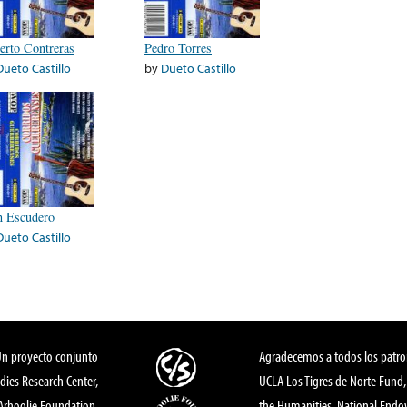
erto Contreras
Pedro Torres
Dueto Castillo
by
Dueto Castillo
n Escudero
Dueto Castillo
Un proyecto conjunto
Agradecemos a todos los patro
dies Research Center,
UCLA Los Tigres de Norte Fund
 Arhoolie Foundation,
the Humanities, National End