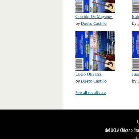
Corrido De Mayanes
Rob
by
Dueto Castillo
by
Lucio Olivares
Jua
by
Dueto Castillo
by
See all results >>
del UCLA Chicano Stu
el