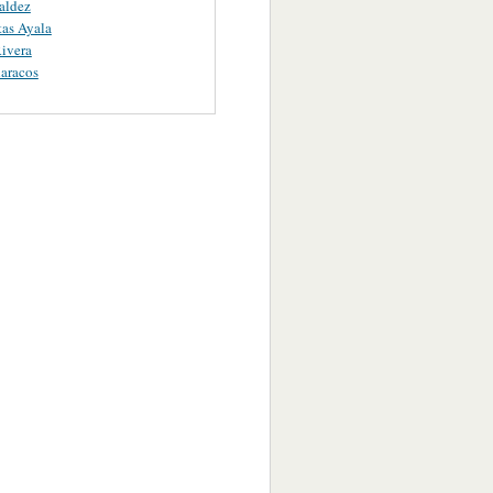
aldez
as Ayala
ivera
aracos