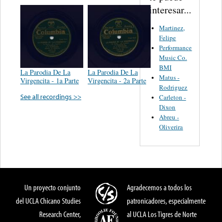
interesar...
Martinez,
Felipe
Performance
Music Co.
BMI
La Parodia De La
La Parodia De La
Matus -
Virgencita - 1a Parte
Virgencita - 2a Parte
Rodriguez
See all recordings >>
Carleton -
Dixon
Abreu -
Oliverira
Un proyecto conjunto
Agradecemos a todos los
del UCLA Chicano Studies
patronicadores, especialmente
Research Center,
al UCLA Los Tigres de Norte