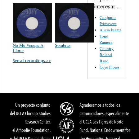
interesar...
Conjunto
Primavera
Alicia Juarez
Toño
Zamora
No Me Vengas A
Sombras
Country
Llorar
Roland
See all recordings >>
Band
Goyo Flores
Un proyecto conjunto
Agradecemos a todos los
del UCLA Chicano Studies
patronicadores, especialmente
Research Center,
al UCLA Los Tigres de Norte
el Arhoolie Foundation,
Fund, National Endowment for
y del UCLA Digital Library
the Humanities, National