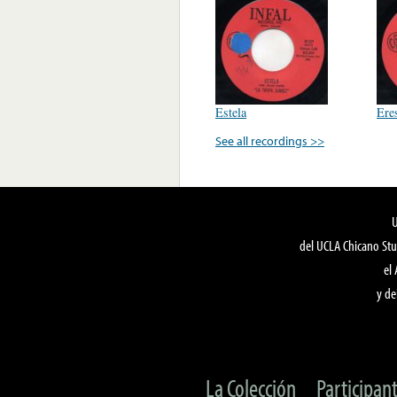
Estela
Ere
See all recordings >>
del UCLA Chicano Stu
el
y de
La Colección
Participan