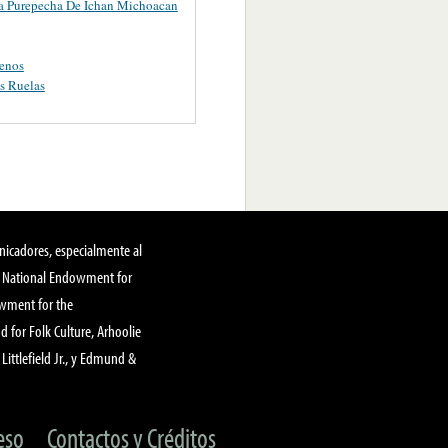
a Purepecha De Ichan Michoacan
enos
s Ruelas
nicadores, especialmente al
, National Endowment for
owment for the
 for Folk Culture, Arhoolie
Littlefield Jr., y Edmund &
eso
Contactos y Créditos