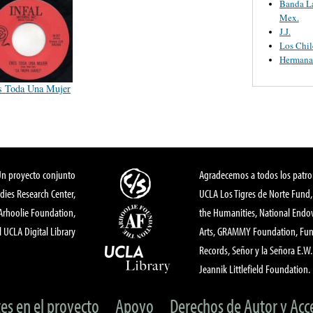
Banda L
Mex.
J.J.
Los Chil
Hermana
s Toda Una Mujer
Un proyecto conjunto
Agradecemos a todos los patro
dies Research Center,
UCLA Los Tigres de Norte Fund
 Arhoolie Foundation,
the Humanities, National End
l UCLA Digital Library
Arts, GRAMMY Foundation, Fund
Records, Señor y la Señora E.W. 
Jeannik Littlefield Foundation.
tes en el proyecto
Apoyo
Derechos de Autor y Acc