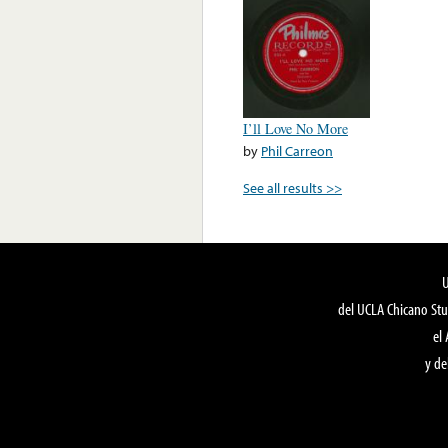
I’ll Love No More
by
Phil Carreon
See all results >>
del UCLA Chicano Stu
el
y de