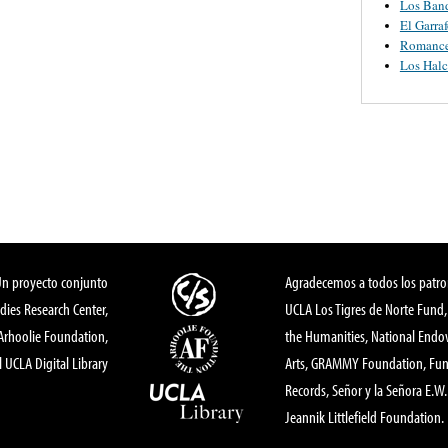
Los Ban
El Garra
Romanc
Los Halc
Un proyecto conjunto
Agradecemos a todos los patro
dies Research Center,
UCLA Los Tigres de Norte Fund
 Arhoolie Foundation,
the Humanities, National End
l UCLA Digital Library
Arts, GRAMMY Foundation, Fund
Records, Señor y la Señora E.W. 
Jeannik Littlefield Foundation.