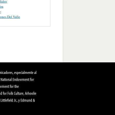
didos
fon
e
ones Del Valle
nicadores, especialmente al
, National Endowment for
owment for the
 for Folk Culture, Arhoolie
Littlefield Jr., y Edmund &