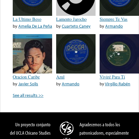
La Ultimo Beso
Lamento Jarocho
Siempre Te Vas
by
Amelia De La Peña
by
Cuarteto Caney
by
Armando
Oracion Caribe
Azul
Viviré Para Tí
by
Javier Solis
by
Armando
by
Virgilio Rabén
See all results >>
Un proyecto conjunto
Agradecemos a todos los
del UCLA Chicano Studies
patronicadores, especialmente