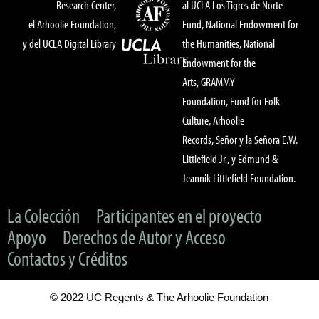
Research Center,
al UCLA Los Tigres de Norte
el Arhoolie Foundation,
Fund, National Endowment for
y del UCLA Digital Library
the Humanities, National
Endowment for the
Arts, GRAMMY
Foundation, Fund for Folk
Culture, Arhoolie
Records, Señor y la Señora E.W.
Littlefield Jr., y Edmund &
Jeannik Littlefield Foundation.
La Colección
Participantes en el proyecto
Apoyo
Derechos de Autor y Acceso
Contactos y Créditos
© 2022 UC Regents & The Arhoolie Foundation