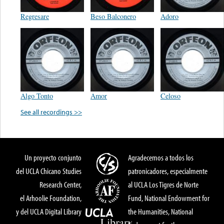
Regresare
Beso Balconero
Adoro
Algo Tonto
Amor
Celoso
See all recordings >>
Un proyecto conjunto
Agradecemos a todos los
del UCLA Chicano Studies
patronicadores, especialmente
Research Center,
al UCLA Los Tigres de Norte
el Arhoolie Foundation,
Fund, National Endowment for
y del UCLA Digital Library
the Humanities, National