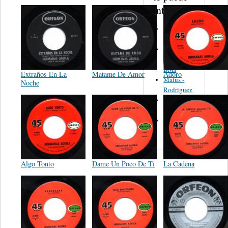
interesar...
Martinez,
Felipe
Performance
Music Co.
BMI
Extraños En La
Matame De Amor
Adoro
Matus -
Noche
Rodriguez
Carleton -
Dixon
Abreu -
Oliverira
Algo Tonto
Dame Un Poco De Ti
La Cadena