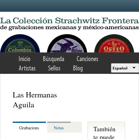
Skip to main content
Inicio
Búsqueda
Canciones
Artistas
Sellos
Blog
Español
Las Hermanas
Aguila
También
Grabacions
Notas
te puede