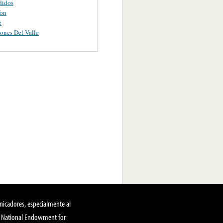
didos
fon
e
ones Del Valle
nicadores, especialmente al
, National Endowment for