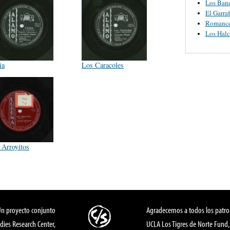
Los Ban
El Garra
Romanc
Los Halc
ia
Los Caracoles
 Arroyitos
Un proyecto conjunto
Agradecemos a todos los patro
dies Research Center,
UCLA Los Tigres de Norte Fund