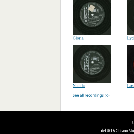
Gloria
Lyd
Natalia
Los
See all recordings >>
del UCLA Chicano Stu