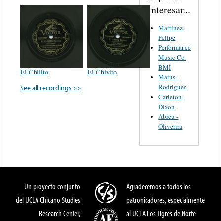
interesar...
Martinez,
Felipe
Performance
Music Co.
BMI
El Chilito
El Chivito
Matus -
Rodriguez
See all recordings >>
Carleton -
Dixon
Abreu -
Oliverira
Un proyecto conjunto
Agradecemos a todos los
del UCLA Chicano Studies
patronicadores, especialmente
Research Center,
al UCLA Los Tigres de Norte