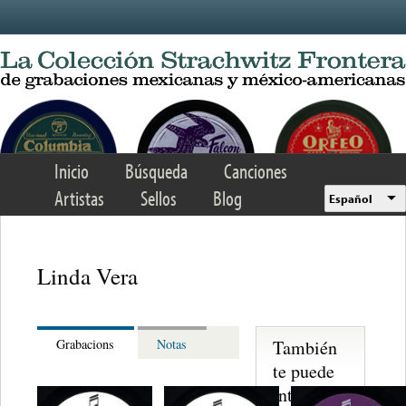
Skip to main content
Inicio
Búsqueda
Canciones
Artistas
Sellos
Blog
Español
Linda Vera
También
Grabacions
Notas
te puede
interesar...