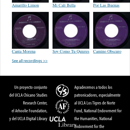
Amarillo Limon
Mi Cali Bella
Por Las Buenas
Canta Morena
Soy Como Tu Quieres
Camino Obscuro
See all recordings >>
Un proyecto conjunto
Agradecemos a todos los
del UCLA Chicano Studies
patronicadores, especialmente
Research Center,
al UCLA Los Tigres de Norte
el Arhoolie Foundation,
Fund, National Endowment for
y del UCLA Digital Library
the Humanities, National
Endowment for the