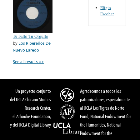
Eligio
Escobar
Te Fallo Tu Orgullo
by
Los Ribereños De
Nuevo Laredo
See all results >>
Un proyecto conjunto
Agradecemos a todos los
del UCLA Chicano Studies
patronicadores, especialmente
Research Center,
al UCLA Los Tigres de Norte
el Arhoolie Foundation,
Fund, National Endowment for
y del UCLA Digital Library
the Humanities, National
Endowment for the