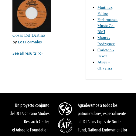
Martinez,
Felipe
Performance
Music Co.
BMI
Cosas Del Destino
Matus -
by
Los Formales
Rodriguez
Carleton -
See all results >>
Dixon
Abreu -
Oliverira
Un proyecto conjunto
Agradecemos a todos los
del UCLA Chicano Studies
patronicadores, especialmente
Research Center,
al UCLA Los Tigres de Norte
el Arhoolie Foundation,
Fund, National Endowment for