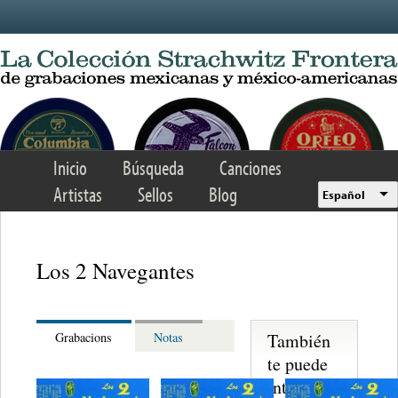
Skip to main content
Inicio
Búsqueda
Canciones
Artistas
Sellos
Blog
Español
Los 2 Navegantes
También
Grabacions
Notas
te puede
interesar...