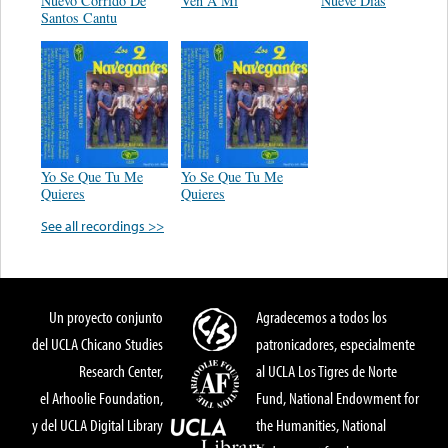
Nuevo Corrido De
Ven A Mi
Nueve Dias
Santos Cantu
Yo Se Que Tu Me
Yo Se Que Tu Me
Quieres
Quieres
See all recordings >>
Un proyecto conjunto
Agradecemos a todos los
del UCLA Chicano Studies
patronicadores, especialmente
Research Center,
al UCLA Los Tigres de Norte
el Arhoolie Foundation,
Fund, National Endowment for
y del UCLA Digital Library
the Humanities, National