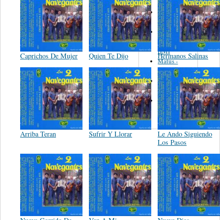
Martinez,
Felipe
Performance
Music Co.
BMI
Caprichos De Mujer
Quien Te Dijo
Hermanos Salinas
Matus -
Rodriguez
Carleton -
Dixon
Abreu -
Oliverira
Arriba Teran
Sufrir Y Llorar
Le Ando Siguiendo
Los Pasos