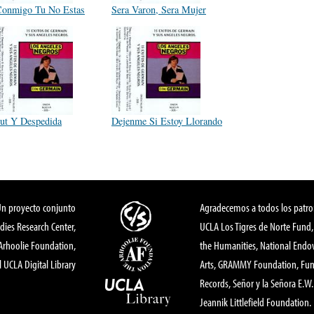
Conmigo Tu No Estas
Sera Varon, Sera Mujer
ut Y Despedida
Dejenme Si Estoy Llorando
Un proyecto conjunto
Agradecemos a todos los patro
dies Research Center,
UCLA Los Tigres de Norte Fund
 Arhoolie Foundation,
the Humanities, National End
l UCLA Digital Library
Arts, GRAMMY Foundation, Fund
Records, Señor y la Señora E.W. 
Jeannik Littlefield Foundation.