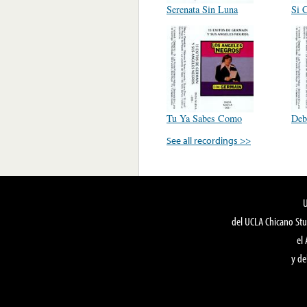
Serenata Sin Luna
Si 
Tu Ya Sabes Como
Deb
See all recordings >>
del UCLA Chicano Stu
el
y de