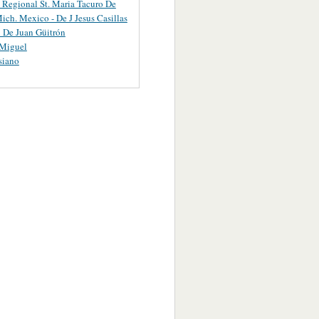
 Regional St. Maria Tacuro De
ich. Mexico - De J Jesus Casillas
 De Juan Güitrón
 Miguel
siano