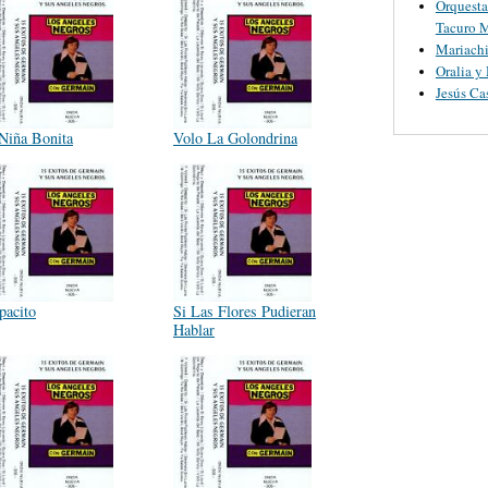
Orquesta
Tacuro M
Mariachi
Oralia y
Jesús Ca
Niña Bonita
Volo La Golondrina
pacito
Si Las Flores Pudieran
Hablar