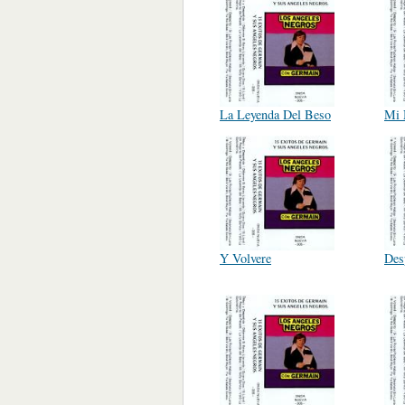
La Leyenda Del Beso
Mi 
Y Volvere
Des