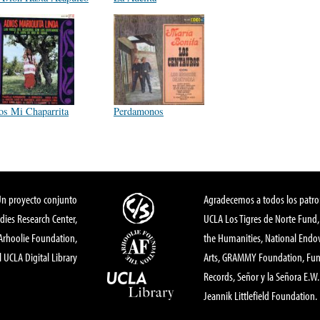
os Mi Chaparrita
Perdamonos
Un proyecto conjunto
Agradecemos a todos los patro
dies Research Center,
UCLA Los Tigres de Norte Fund
 Arhoolie Foundation,
the Humanities, National End
l UCLA Digital Library
Arts, GRAMMY Foundation, Fund
Records, Señor y la Señora E.W. 
Jeannik Littlefield Foundation.