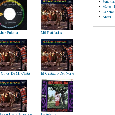
Perform
Matus - 
Carleton
Abreu - 
Maiz Paloma
Mil Puñaladas
 Ojitos De Mi Chata
El Centauro Del Norte
Avion Hasta Acapulco
La Adelita