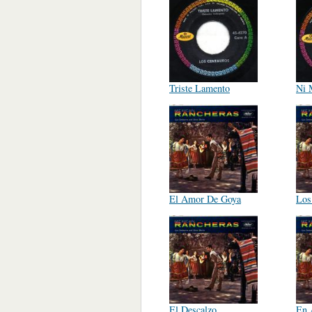
Triste Lamento
Ni 
El Amor De Goya
Los
El Descalzo
En 