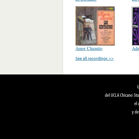
Amor Chiquito
Adi
See all recordings >>
del UCLA Chicano Stu
el
y de