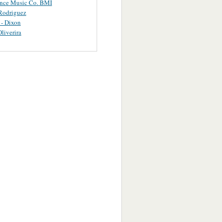
ance Music Co. BMI
Rodriguez
 - Dixon
Oliverira