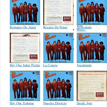
Martinez,
Felipe
Performance
Music Co.
BMI
Remanso De Amor
Rosario De Penas
Acorralada
Matus -
Rodriguez
Carleton -
Dixon
Abreu -
Oliverira
Hay Que Saber Perder
La Coneja
Vagabundo
Hay Que Trabajar
Nuestro Divorcio
Desde Ayer