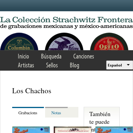
Skip to main content
Inicio
Búsqueda
Canciones
Artistas
Sellos
Blog
Español
Los Chachos
También
Grabacions
Notas
te puede
interesar...