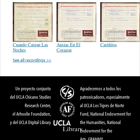
Cuando Caigan Las
Ansias En El
Cariñitos
Noches
Corazon
See all recordings >>
Un proyecto conjunto
Agradecemos a todos los
del UCLA Chicano Studies
patronicadores, especialmente
Research Center,
al UCLA Los Tigres de Norte
el Arhoolie Foundation,
Fund, National Endowment for
y del UCLA Digital Library
the Humanities, National
Endowment for the
Arts, GRAMMY