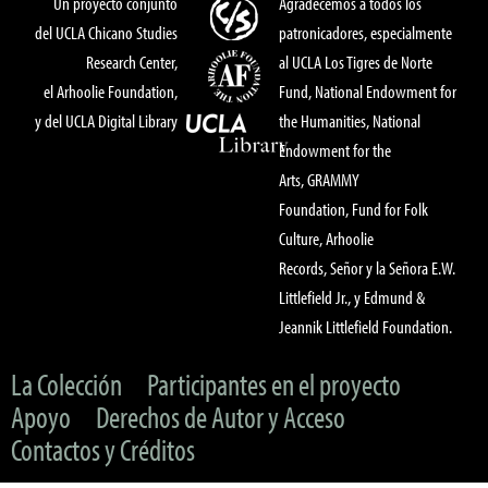
Un proyecto conjunto
Agradecemos a todos los
del UCLA Chicano Studies
patronicadores, especialmente
Research Center,
al UCLA Los Tigres de Norte
el Arhoolie Foundation,
Fund, National Endowment for
y del UCLA Digital Library
the Humanities, National
Endowment for the
Arts, GRAMMY
Foundation, Fund for Folk
Culture, Arhoolie
Records, Señor y la Señora E.W.
Littlefield Jr., y Edmund &
Jeannik Littlefield Foundation.
La Colección
Participantes en el proyecto
Apoyo
Derechos de Autor y Acceso
Contactos y Créditos