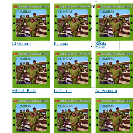
interesar...
Martinez,
Felipe
Performance
Music Co.
BMI
El Gorrero
Ramona
Rosita
Matus -
Rodriguez
Carleton -
Dixon
Abreu -
Oliverira
Mi Cali Bella
La Currita
No Encontro