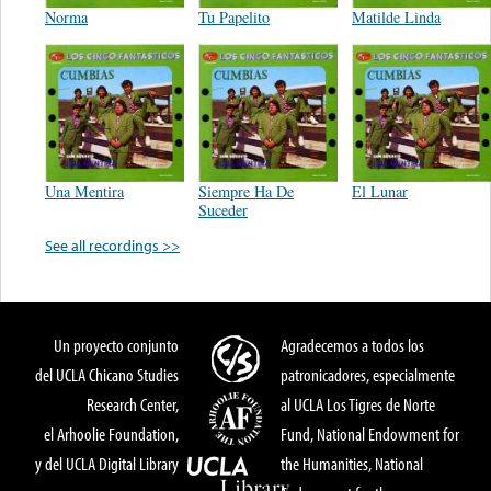
Norma
Tu Papelito
Matilde Linda
Una Mentira
Siempre Ha De
El Lunar
Suceder
See all recordings >>
Un proyecto conjunto
Agradecemos a todos los
del UCLA Chicano Studies
patronicadores, especialmente
Research Center,
al UCLA Los Tigres de Norte
el Arhoolie Foundation,
Fund, National Endowment for
y del UCLA Digital Library
the Humanities, National