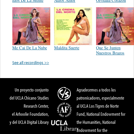
Idos De La Mente
Adios Amor
Olvidala Corazon
Me Cai De La Nube
Maldita Suerte
Que Se Junten
Nuestros Brazos
See all recordings >>
Un proyecto conjunto
Agradecemos a todos los
del UCLA Chicano Studies
patronicadores, especialmente
Research Center,
al UCLA Los Tigres de Norte
el Arhoolie Foundation,
Fund, National Endowment for
y del UCLA Digital Library
the Humanities, National
Endowment for the