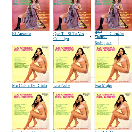
Martinez,
Felipe
Performance
Music Co.
BMI
El Ausente
Que Tal Si Te Vas
Aguanta Corazón
Matus -
Conmigo
Rodriguez
Carleton -
Dixon
Abreu -
Oliverira
Me Caiste Del Cielo
Una Nube
Esa Mujer