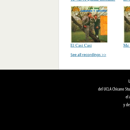
El Casi Casi
Me 
See all recordings >>
del UCLA Chicano Stu
el
y de