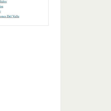
didos
fon
e
ones Del Valle