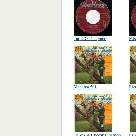
Tarde O Temprano
Mis
Maquina 501
Rie
Te Vas A Quedar Llorando
Es 