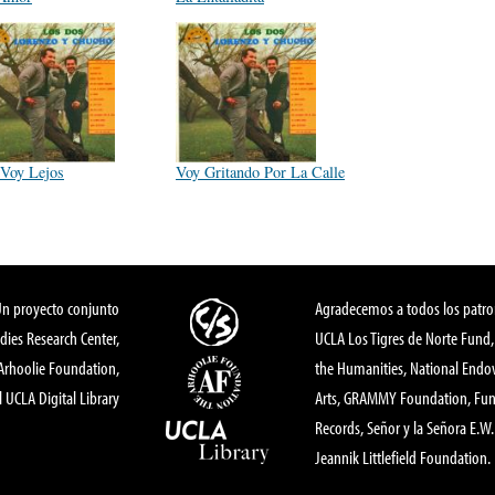
Voy Lejos
Voy Gritando Por La Calle
Un proyecto conjunto
Agradecemos a todos los patro
dies Research Center,
UCLA Los Tigres de Norte Fund
 Arhoolie Foundation,
the Humanities, National End
l UCLA Digital Library
Arts, GRAMMY Foundation, Fund
Records, Señor y la Señora E.W. 
Jeannik Littlefield Foundation.