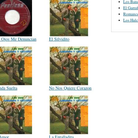
Los Ban
El Garra
Romanc
Los Halc
 Ojos Me Denuncian
El Silvidito
nda Suelta
No Nos Quiere Corazon
Amor
La Entalladita