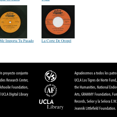
Me Importa Tu Pasado
La Corte De Oropel
Un proyecto conjunto
Agradecemos a todos los patro
dies Research Center,
UCLA Los Tigres de Norte Fund
 Arhoolie Foundation,
the Humanities, National End
l UCLA Digital Library
Arts, GRAMMY Foundation, Fund
Records, Señor y la Señora E.W. 
Jeannik Littlefield Foundation.