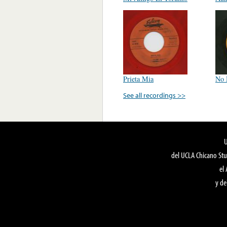
Prieta Mia
No 
See all recordings >>
del UCLA Chicano Stu
el
y de