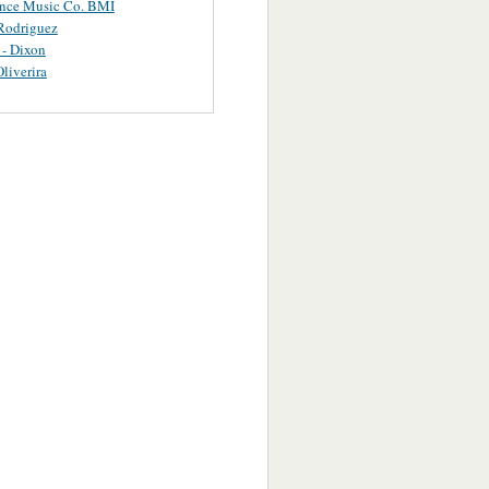
ance Music Co. BMI
Rodriguez
 - Dixon
Oliverira