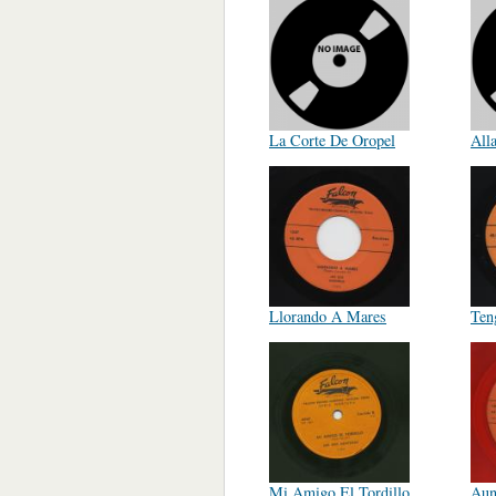
La Corte De Oropel
All
Llorando A Mares
Ten
Mi Amigo El Tordillo
Aun