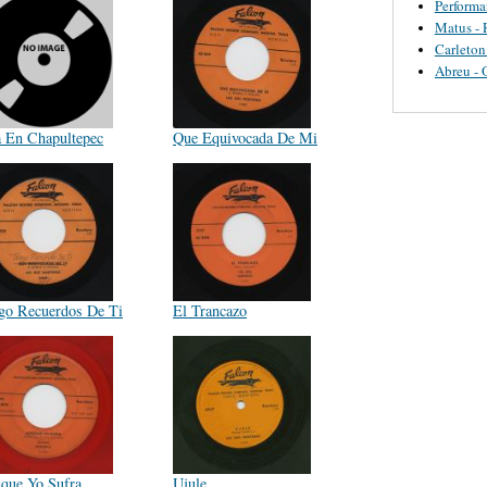
Perform
Matus - 
Carleton
Abreu - 
a En Chapultepec
Que Equivocada De Mi
go Recuerdos De Ti
El Trancazo
que Yo Sufra
Ujule