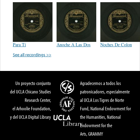
Para Tí
Anoche A Las Dos
Noches De Colon
See all recordings >>
Un proyecto conjunto
Agradecemos a todos los
del UCLA Chicano Studies
patronicadores, especialmente
Research Center,
al UCLA Los Tigres de Norte
el Arhoolie Foundation,
Fund, National Endowment for
y del UCLA Digital Library
the Humanities, National
Endowment for the
Arts, GRAMMY