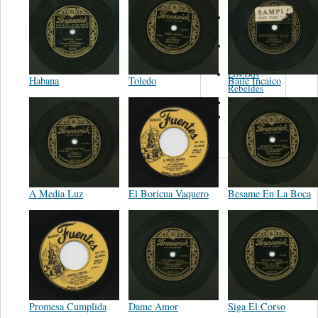
Los Dos
Palomos
Mariachi
Tapatio
Los Dos
Habana
Toledo
Baile Incaico
Rebeldes
Neto Pérez
Los Rayos
Del Alamo
A Media Luz
El Boricua Vaquero
Besame En La Boca
Promesa Cumplida
Dame Amor
Siga El Corso