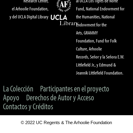
Research Center,
al UCLA Los Tigres de Norte
el Arhoolie Foundation,
Fund, National Endowment for
y del UCLA Digital Library
the Humanities, National
Endowment for the
Arts, GRAMMY
Foundation, Fund for Folk
Culture, Arhoolie
Records, Señor y la Señora E.W.
Littlefield Jr., y Edmund &
Jeannik Littlefield Foundation.
La Colección
Participantes en el proyecto
Apoyo
Derechos de Autor y Acceso
Contactos y Créditos
© 2022 UC Regents & The Arhoolie Foundation