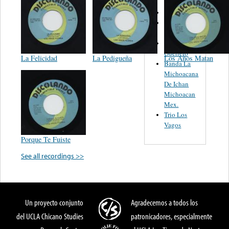
Lecuona
Orquesta de
Pedro Garcia
Leandro
Guerrero
La Felicidad
La Pedigueña
Los Años Matan
Banda La
Michoacana
De Ichan
Michoacan
Mex.
Trio Los
Vagos
Porque Te Fuiste
See all recordings >>
Un proyecto conjunto
Agradecemos a todos los
del UCLA Chicano Studies
patronicadores, especialmente