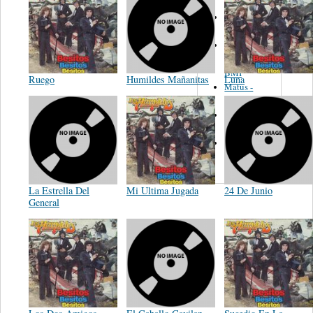
Martinez,
Felipe
Performance
Music Co.
BMI
Ruego
Humildes Mañanitas
Luna
Matus -
Rodriguez
Carleton -
Dixon
Abreu -
Oliverira
La Estrella Del
Mi Ultima Jugada
24 De Junio
General