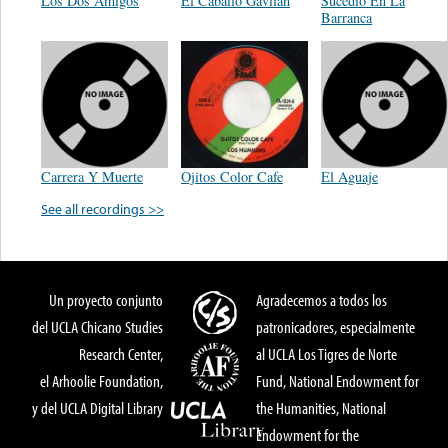
Los Dos Amigos
El Caballo Gavilan
Sucedio En La
Barranca
Carrera Y Muerte
Ojitos Color Cafe
El Aguaje
See all recordings >>
Un proyecto conjunto
Agradecemos a todos los
del UCLA Chicano Studies
patronicadores, especialmente
Research Center,
al UCLA Los Tigres de Norte
el Arhoolie Foundation,
Fund, National Endowment for
y del UCLA Digital Library
the Humanities, National
Endowment for the