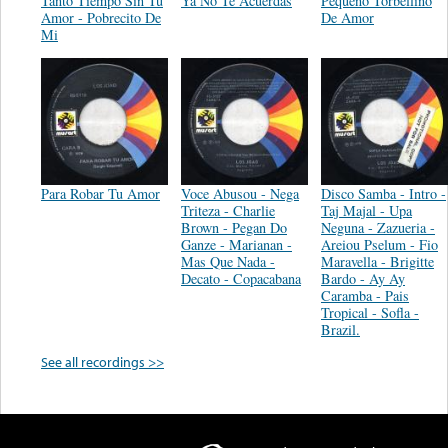
Tanto Tiempo Sin Tu
Ya No Te Acuerdas
Pequeño Torbellino
Amor - Pobrecito De
De Amor
Mi
Para Robar Tu Amor
Voce Abusou - Nega
Disco Samba - Intro -
Triteza - Charlie
Taj Majal - Upa
Brown - Pegan Do
Neguna - Zazueria -
Ganze - Marianan -
Areiou Pselum - Fio
Mas Que Nada -
Maravella - Brigitte
Decato - Copacabana
Bardo - Ay Ay
Caramba - Pais
Tropical - Sofla -
Brazil.
See all recordings >>