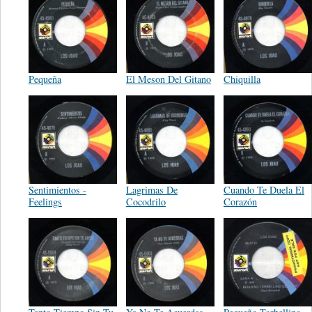
Pequeña
El Meson Del Gitano
Chiquilla
Sentimientos -
Lagrimas De
Cuando Te Duela El
Feelings
Cocodrilo
Corazón