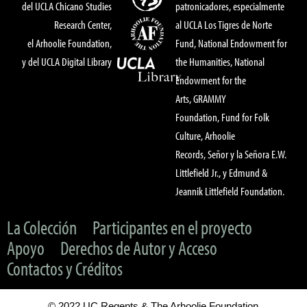
del UCLA Chicano Studies
patronicadores, especialmente
Research Center,
al UCLA Los Tigres de Norte
el Arhoolie Foundation,
Fund, National Endowment for
y del UCLA Digital Library
the Humanities, National
Endowment for the
Arts, GRAMMY
Foundation, Fund for Folk
Culture, Arhoolie
Records, Señor y la Señora E.W.
Littlefield Jr., y Edmund &
Jeannik Littlefield Foundation.
La Colección
Participantes en el proyecto
Apoyo
Derechos de Autor y Acceso
Contactos y Créditos
© 2022 UC Regents & The Arhoolie Foundation