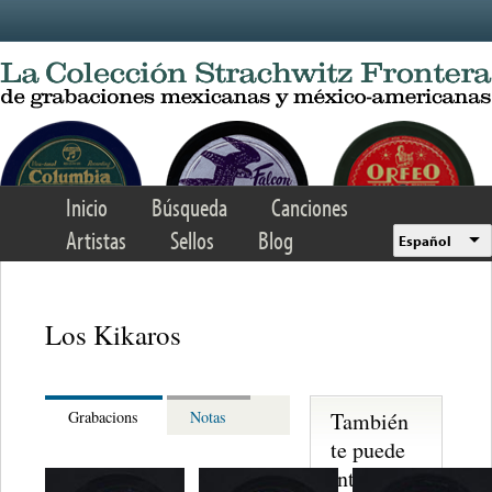
Skip to main content
Inicio
Búsqueda
Canciones
Artistas
Sellos
Blog
Español
Los Kikaros
También
Grabacions
Notas
te puede
interesar...