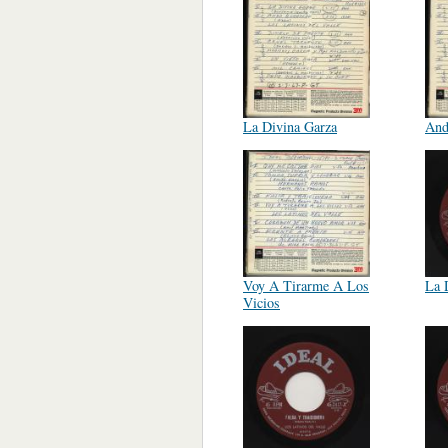
La Divina Garza
And
Voy A Tirarme A Los
La 
Vicios