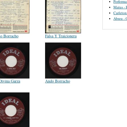
Perform
Matus - 
Carleton
Abreu - 
o Borracho
Falsa Y Traicionera
Divina Garza
Ando Borracho