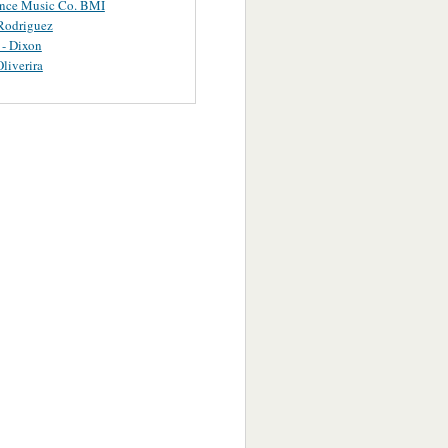
ance Music Co. BMI
Rodriguez
 - Dixon
Oliverira