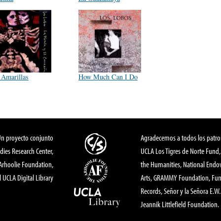
 Amarillas
How Much Can I Do
Un proyecto conjunto
Agradecemos a todos los patro
dies Research Center,
UCLA Los Tigres de Norte Fund
 Arhoolie Foundation,
the Humanities, National End
l UCLA Digital Library
Arts, GRAMMY Foundation, Fund
Records, Señor y la Señora E.W. 
Jeannik Littlefield Foundation.