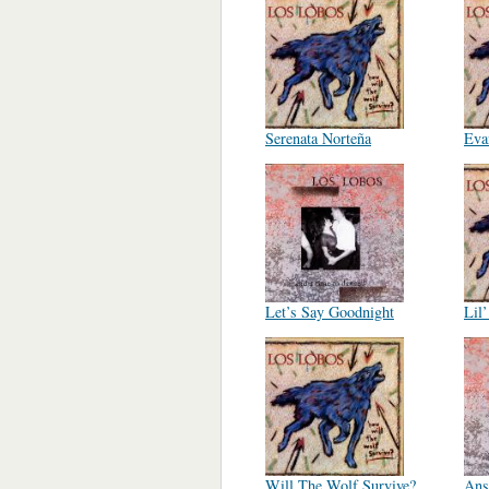
Serenata Norteña
Eva
Let’s Say Goodnight
Lil
Will The Wolf Survive?
Ans