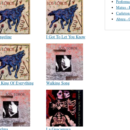
Perform
Matus - 
Carleton
Abreu - 
ngeline
I Got To Let You Know
’ King Of Everything
Walking Song
elma
La Guacamaya