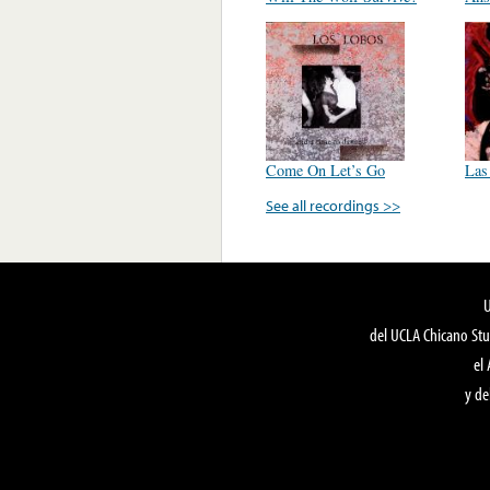
Come On Let’s Go
Las
See all recordings >>
del UCLA Chicano Stu
el
y de