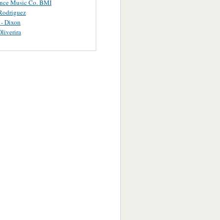
ance Music Co. BMI
Rodriguez
 - Dixon
Oliverira