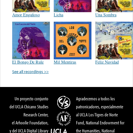
Amor Engañoso
Licha
Una Sombra
El Bongo De Rule
Mil Mentiras
Feliz Navidad
See all recordings >>
Un proyecto conjunto
Agradecemos a todos los
del UCLA Chicano Studies
patronicadores, especialmente
Research Center,
al UCLA Los Tigres de Norte
el Arhoolie Foundation,
Fund, National Endowment for
y del UCLA Digital Library
the Humanities, National