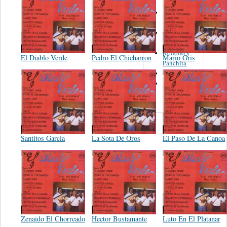
S. Miguelito
Alejandro
Guadalajara
Trio
Rodolfo y
El Diablo Verde
Pedro El Chicharron
Mario Gris
Panchita
Alejandro
Alfredo
Obledo
Santitos Garcia
La Sota De Oros
El Paso De La Canoa
Zenaido El Chorreado
Hector Bustamante
Luto En El Platanar