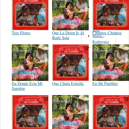
Martinez,
Felipe
Performance
Music Co.
BMI
Tres Flores
Que La Dejen Ir Al
Chinitos Chinitos
Matus -
Baile Sola
Rodriguez
Carleton -
Dixon
Abreu -
Oliverira
En Donde Esta Mi
Que Chula Estrella
En Mi Pueblito
Saxofon