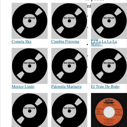
interesar...
Martinez,
Felipe
Performance
Music Co.
BMI
Cometa Ska
Cumbia Potosina
La La La La La
Matus -
Rodriguez
Carleton -
Dixon
Abreu -
Oliverira
Mexico Lindo
Palomita Marinera
El Traje De Baño