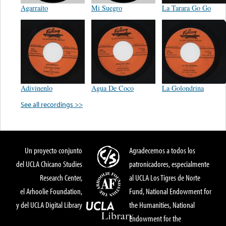
Agarraito
Mi Suegro
La Tarara Go Go
Adivinenlo
Agua De Coco
La Golondrina
See all recordings >>
Un proyecto conjunto
Agradecemos a todos los
del UCLA Chicano Studies
patronicadores, especialmente
Research Center,
al UCLA Los Tigres de Norte
el Arhoolie Foundation,
Fund, National Endowment for
y del UCLA Digital Library
the Humanities, National
Endowment for the