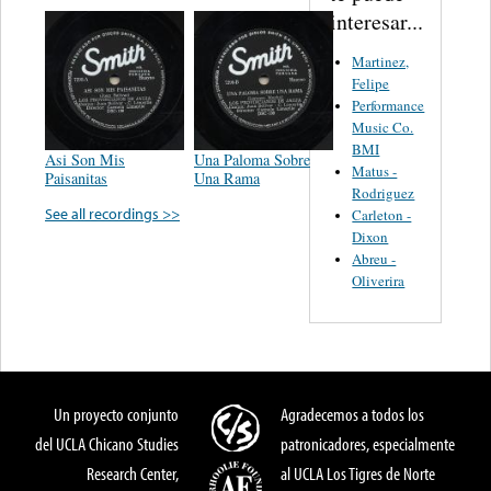
interesar...
Martinez,
Felipe
Performance
Music Co.
BMI
Asi Son Mis
Una Paloma Sobre
Matus -
Paisanitas
Una Rama
Rodriguez
See all recordings >>
Carleton -
Dixon
Abreu -
Oliverira
Un proyecto conjunto
Agradecemos a todos los
del UCLA Chicano Studies
patronicadores, especialmente
Research Center,
al UCLA Los Tigres de Norte