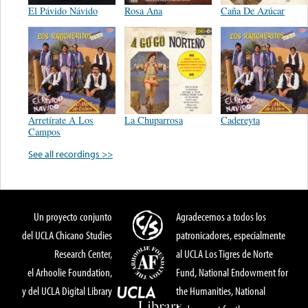
El Pávido Návido
Rosa Ana
Caña De Azúcar
Arretírate A Los
La Chuparrosa
Cadereyta
Campos
See all recordings >>
Un proyecto conjunto
Agradecemos a todos los
del UCLA Chicano Studies
patronicadores, especialmente
Research Center,
al UCLA Los Tigres de Norte
el Arhoolie Foundation,
Fund, National Endowment for
y del UCLA Digital Library
the Humanities, National