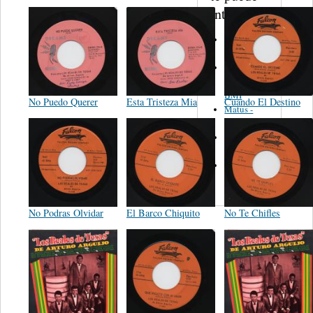
interesar...
Martinez,
Felipe
Performance
Music Co.
BMI
No Puedo Querer
Esta Tristeza Mia
Cuando El Destino
Matus -
Rodriguez
Carleton -
Dixon
Abreu -
Oliverira
No Podras Olvidar
El Barco Chiquito
No Te Chifles