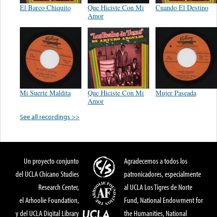
El Barco Chiquito
Que Hiciste Con Mi
Cuando El Destino
Amor
Mi Suerte Maldita
Que Hiciste Con Mi
Mujer Paseada
Amor
See all recordings >>
Un proyecto conjunto
Agradecemos a todos los
del UCLA Chicano Studies
patronicadores, especialmente
Research Center,
al UCLA Los Tigres de Norte
el Arhoolie Foundation,
Fund, National Endowment for
y del UCLA Digital Library
the Humanities, National