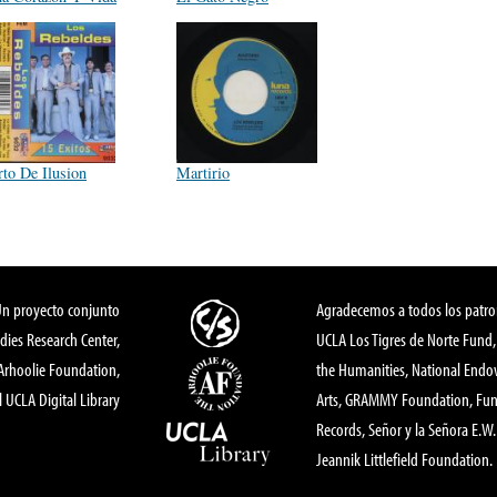
rto De Ilusion
Martirio
Un proyecto conjunto
Agradecemos a todos los patro
dies Research Center,
UCLA Los Tigres de Norte Fund
 Arhoolie Foundation,
the Humanities, National End
l UCLA Digital Library
Arts, GRAMMY Foundation, Fund
Records, Señor y la Señora E.W. 
Jeannik Littlefield Foundation.