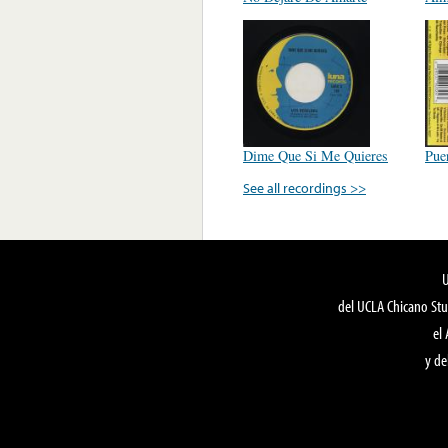
Dime Que Si Me Quieres
Pue
See all recordings >>
del UCLA Chicano Stu
el
y de