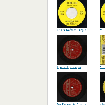
Ni En Defensa Propia
Mil
Quiero Que Sepas
Ya 
No Dejare De Amarte
Alm