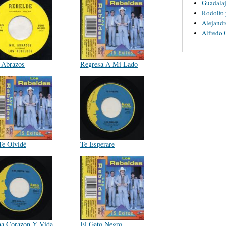
Guadalaj
Rodolfo 
Alejandr
Alfredo 
 Abrazos
Regresa A Mi Lado
Te Olvidé
Te Esperare
a Corazon Y Vida
El Gato Negro