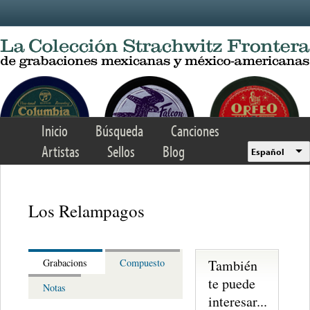
Skip to main content
Inicio
Búsqueda
Canciones
Artistas
Sellos
Blog
Español
Los Relampagos
También
Grabacions
Compuesto
te puede
Notas
interesar...