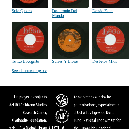
Solo Quiero
Desterrado Del
Donde Están
Mundo
Tu Lo Escogiste
Sufres Y Lloras
Desbelos Mios
See all recordings >>
Un proyecto conjunto
Agradecemos a todos los
del UCLA Chicano Studies
patronicadores, especialmente
Research Center,
al UCLA Los Tigres de Norte
el Arhoolie Foundation,
Fund, National Endowment for
y del UCLA Digital Library
the Humanities, National