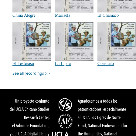
China Alegre
Marisela
El Chamaco
El Testeraso
La Lijera
Consuelo
See all recordings >>
Un proyecto conjunto
Agradecemos a todos los
del UCLA Chicano Studies
patronicadores, especialmente
Research Center,
al UCLA Los Tigres de Norte
el Arhoolie Foundation,
Fund, National Endowment for
y del UCLA Digital Library
the Humanities, National