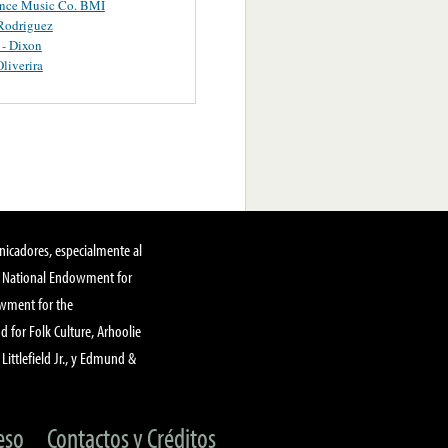
ance Music Co. BMI
Rodriguez
 - Dixon
Oliverira
nicadores, especialmente al
, National Endowment for
owment for the
 for Folk Culture, Arhoolie
Littlefield Jr., y Edmund &
eso
Contactos y Créditos