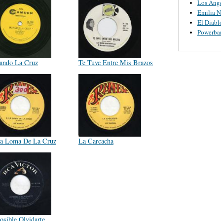
Los Ange
Emilia N
El Diabl
Powerba
ando La Cruz
Te Tuve Entre Mis Brazos
a Loma De La Cruz
La Carcacha
osible Olvidarte