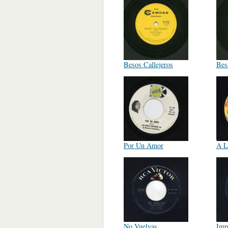
Besos Callejeros
Bes
Por Un Amor
A L
No Vuelvas
Imp