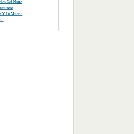
les Del Norte
avarrete
o Y La Muerta
nd