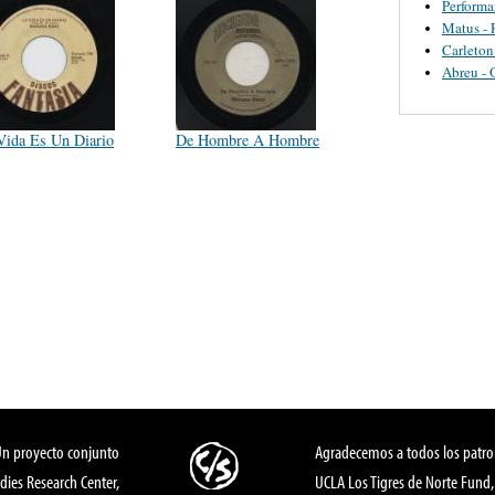
Perform
Matus - 
Carleton
Abreu - 
Vida Es Un Diario
De Hombre A Hombre
Un proyecto conjunto
Agradecemos a todos los patro
dies Research Center,
UCLA Los Tigres de Norte Fund