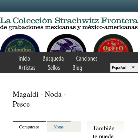
Skip to main content
Inicio
Búsqueda
Canciones
Artistas
Sellos
Blog
Español
Magaldi - Noda -
Pesce
También
Compuesto
Notas
te puede