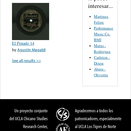
interesar...
Martinez,
Felipe
Performance
Music Co.
BMI
El Penado 14
Matus -
by
Agustin Magaldi
Rodriguez
Carleton -
See all results >>
Dixon
Abreu -
Oliverira
Un proyecto conjunto
Agradecemos a todos los
del UCLA Chicano Studies
patronicadores, especialmente
Research Center,
al UCLA Los Tigres de Norte