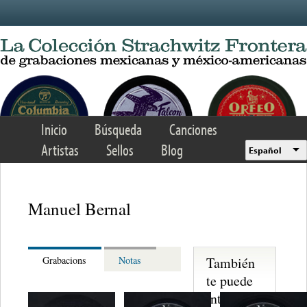
Skip to main content
Inicio
Búsqueda
Canciones
Artistas
Sellos
Blog
Español
Manuel Bernal
También
Grabacions
Notas
te puede
interesar...