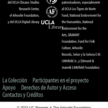
del UCLA Chicano Studies
patronicadores, especialmente
Research Center,
al UCLA Los Tigres de Norte
el Arhoolie Foundation,
Fund, National Endowment for
y del UCLA Digital Library
the Humanities, National
Endowment for the
Arts, GRAMMY
Foundation, Fund for Folk
Culture, Arhoolie
Records, Señor y la Señora E.W.
Littlefield Jr., y Edmund &
Jeannik Littlefield Foundation.
La Colección
Participantes en el proyecto
Apoyo
Derechos de Autor y Acceso
Contactos y Créditos
© 2022 UC Regents & The Arhoolie Foundation