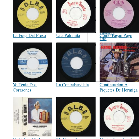
Joe Carioca -
Juan Florer
Carmen and
Reynaldo
Figueroa
La Fuga Del Preso
Una Palomita
Como Pagan Pago
Trio
Ruben
Rodriguez
Avila
Flores Y
Maya
Yo Tenia Dos
La Contrabandista
Continuacion A
Corazones
Piquetes De Hormiga