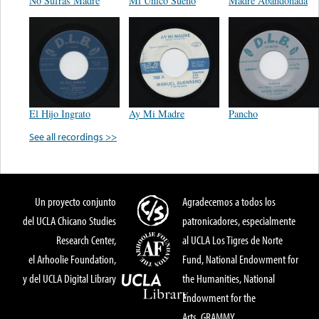
No Sufras Madre
Mi Unico Sueño
Madre Abandonada
El Hijo Ingrato
Ay Mi Madre
Pancho
See all recordings >>
Un proyecto conjunto
Agradecemos a todos los
del UCLA Chicano Studies
patronicadores, especialmente
Research Center,
al UCLA Los Tigres de Norte
el Arhoolie Foundation,
Fund, National Endowment for
y del UCLA Digital Library
the Humanities, National
Endowment for the
Arts, GRAMMY