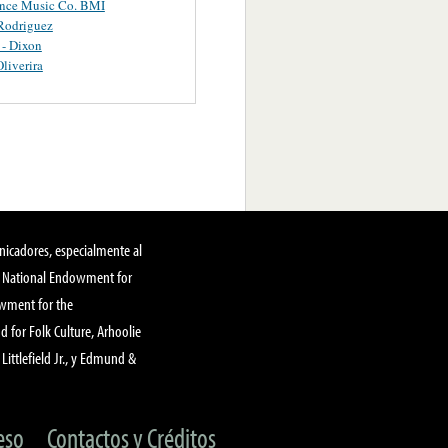
ance Music Co. BMI
Rodriguez
 - Dixon
Oliverira
nicadores, especialmente al
, National Endowment for
owment for the
 for Folk Culture, Arhoolie
Littlefield Jr., y Edmund &
eso
Contactos y Créditos