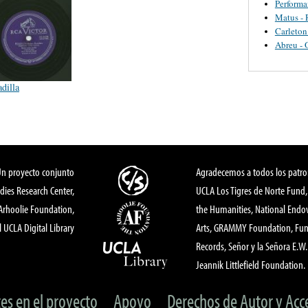
Perform
Matus - 
Carleton
Abreu - 
dilla
Un proyecto conjunto
Agradecemos a todos los patro
dies Research Center,
UCLA Los Tigres de Norte Fund
 Arhoolie Foundation,
the Humanities, National End
l UCLA Digital Library
Arts, GRAMMY Foundation, Fund
Records, Señor y la Señora E.W. 
Jeannik Littlefield Foundation.
tes en el proyecto
Apoyo
Derechos de Autor y Acc