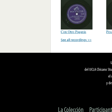
Con Otro Pagarás
Pesa
See all recordings >>
del UCLA Chicano Stu
el
y de
La Colección
Participan