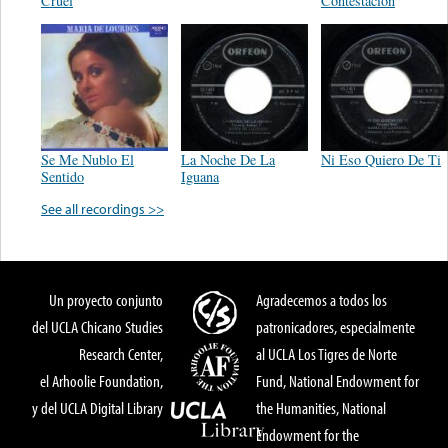
Cruel
Contestacion
Se Me Nublo El
La Noche De La
Ni Eso Quiero De Ti
Sentido
Iguana
See all recordings >>
Un proyecto conjunto
Agradecemos a todos los
del UCLA Chicano Studies
patronicadores, especialmente
Research Center,
al UCLA Los Tigres de Norte
el Arhoolie Foundation,
Fund, National Endowment for
y del UCLA Digital Library
the Humanities, National
Endowment for the