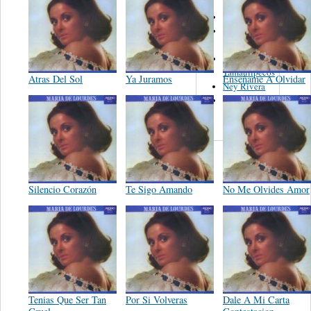
Juan Florer
Isaac
Rodriguez
Los
Tamaulipecos
Atras Del Sol
Ya Juramos
Enseñame A Olvidar
Ney Rivera
Carlos De
Cordova
Silencio Corazón
Te Sigo Amando
No Me Olvides Amor
Tenias Que Ser Tan
Por Si Volveras
Dale A Mi Carta