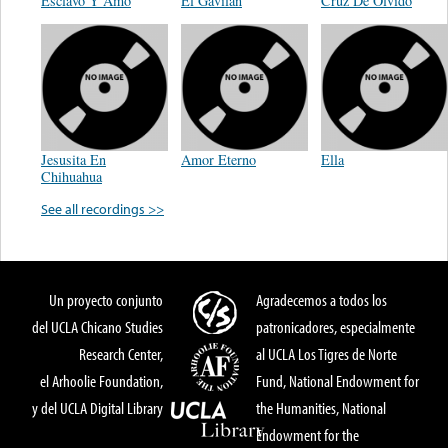
Esclavo Y Amo
El Gavilán
Cruz De Olvido
Jesusita En
Amor Eterno
Ella
Chihuahua
See all recordings >>
Un proyecto conjunto
Agradecemos a todos los
del UCLA Chicano Studies
patronicadores, especialmente
Research Center,
al UCLA Los Tigres de Norte
el Arhoolie Foundation,
Fund, National Endowment for
y del UCLA Digital Library
the Humanities, National
Endowment for the