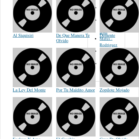
Martinez,
Felipe
Performance
Music Co.
BMI
Al Siquisiri
De Que Manera Te
Demente
Matus -
Olvido
Rodriguez
Carleton -
Dixon
Abreu -
Oliverira
La Ley Del Monte
Por Tu Maldito Amor
Zopilote Mojado