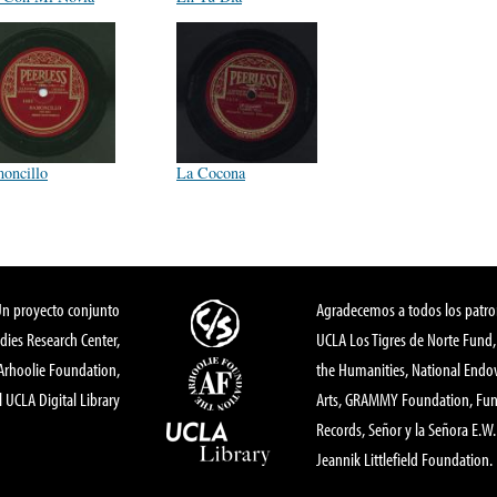
oncillo
La Cocona
Un proyecto conjunto
Agradecemos a todos los patro
dies Research Center,
UCLA Los Tigres de Norte Fund
 Arhoolie Foundation,
the Humanities, National End
l UCLA Digital Library
Arts, GRAMMY Foundation, Fund
Records, Señor y la Señora E.W. 
Jeannik Littlefield Foundation.