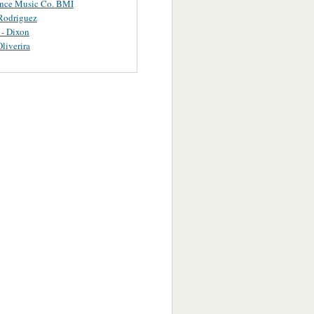
ance Music Co. BMI
Rodriguez
 - Dixon
Oliverira