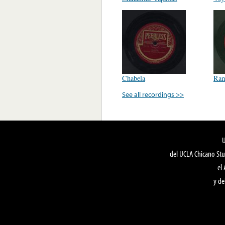
Chabela
Ram
See all recordings >>
del UCLA Chicano Stu
el
y de