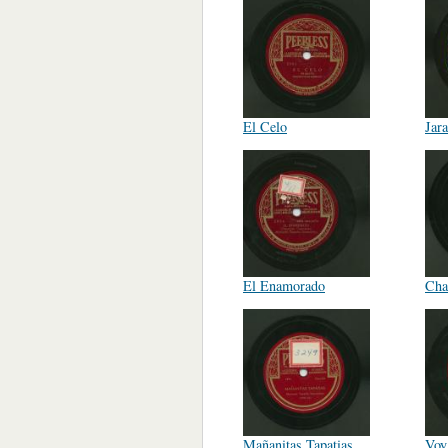
El Celo
Jar
El Enamorado
Cha
Mañanitas Tapatias
Voy