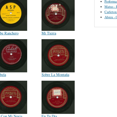
Perform
Matus - 
Carleton
Abreu - 
abe Ranchero
Mi Tierra
bela
Sobre La Montaña
 Con Mi Novia
En Tu Dia