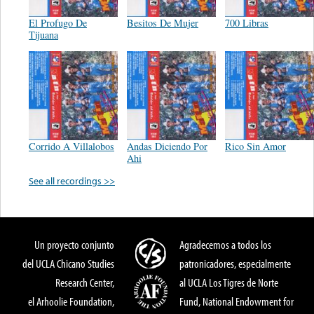
El Profugo De
Besitos De Mujer
700 Libras
Tijuana
Corrido A Villalobos
Andas Diciendo Por
Rico Sin Amor
Ahi
See all recordings >>
Un proyecto conjunto
Agradecemos a todos los
del UCLA Chicano Studies
patronicadores, especialmente
Research Center,
al UCLA Los Tigres de Norte
el Arhoolie Foundation,
Fund, National Endowment for