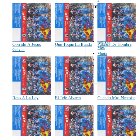
interesar...
Los Sultanes
Del Norte De
Jose Luis
Avendaño
Los Tex
Corrido A Jesus
Que Toque La Banda
Palabra De Hombre
Mex
Galvan
Marta
El Descalzo
Hnos.
Vazquez
Reto A La Ley
El Jefe Alvarez
Cuando Mas Necesite